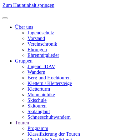
Zum Hauptinhalt springen
Über uns
Jugendschutz
Vorstand
Vereinschronik
Ehrungen
Ehrenmitglieder
Gruppen
Jugend JDAV
Wandern
Berg und Hochtouren
Klettern / Klettersteige
Kletterturm
Mountainbike
Skischule
Skitouren
Skilanglauf
Schneeschuhwandern
Touren
Programm
Klassifizierung der Touren
Checkliste Ausrüstung