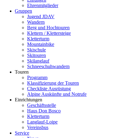
Ehrenmitglieder
Gruppen
Jugend JDAV
Wandern
Berg und Hochtouren
Klettern / Klettersteige
Kletterturm
Mountainbike
Skischule
Skitouren
Skilanglauf
Schneeschuhwandern
Touren
Programm
Klassifizierung der Touren
Checkliste Ausrüstung
Alpine Auskünfte und Notrufe
Einrichtungen
Geschäftsstelle
Haus Don Bosco
Kletterturm
Langlauf-Loipe
Vereinsbus
Service