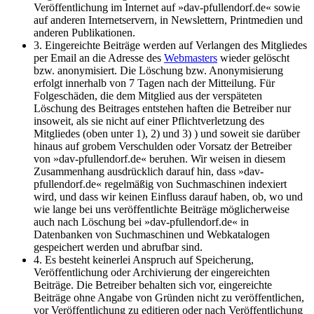
Veröffentlichung im Internet auf »dav-pfullendorf.de« sowie
auf anderen Internetservern, in Newslettern, Printmedien und
anderen Publikationen.
3. Eingereichte Beiträge werden auf Verlangen des Mitgliedes
per Email an die Adresse des
Webmasters
wieder gelöscht
bzw. anonymisiert. Die Löschung bzw. Anonymisierung
erfolgt innerhalb von 7 Tagen nach der Mitteilung. Für
Folgeschäden, die dem Mitglied aus der verspäteten
Löschung des Beitrages entstehen haften die Betreiber nur
insoweit, als sie nicht auf einer Pflichtverletzung des
Mitgliedes (oben unter 1), 2) und 3) ) und soweit sie darüber
hinaus auf grobem Verschulden oder Vorsatz der Betreiber
von »dav-pfullendorf.de« beruhen. Wir weisen in diesem
Zusammenhang ausdrücklich darauf hin, dass »dav-
pfullendorf.de« regelmäßig von Suchmaschinen indexiert
wird, und dass wir keinen Einfluss darauf haben, ob, wo und
wie lange bei uns veröffentlichte Beiträge möglicherweise
auch nach Löschung bei »dav-pfullendorf.de« in
Datenbanken von Suchmaschinen und Webkatalogen
gespeichert werden und abrufbar sind.
4. Es besteht keinerlei Anspruch auf Speicherung,
Veröffentlichung oder Archivierung der eingereichten
Beiträge. Die Betreiber behalten sich vor, eingereichte
Beiträge ohne Angabe von Gründen nicht zu veröffentlichen,
vor Veröffentlichung zu editieren oder nach Veröffentlichung