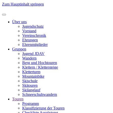
Zum Hauptinhalt springen
Über uns
Jugendschutz
Vorstand
Vereinschronik
Ehrungen
Ehrenmitglieder
Gruppen
Jugend JDAV
Wandern
Berg und Hochtouren
Klettern / Klettersteige
Kletterturm
Mountainbike
Skischule
Skitouren
Skilanglauf
Schneeschuhwandern
Touren
Programm
Klassifizierung der Touren
Checkliste Ausrüstung