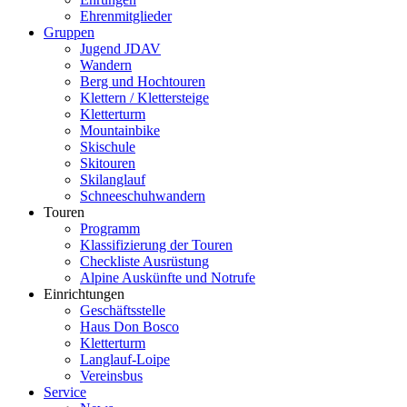
Ehrenmitglieder
Gruppen
Jugend JDAV
Wandern
Berg und Hochtouren
Klettern / Klettersteige
Kletterturm
Mountainbike
Skischule
Skitouren
Skilanglauf
Schneeschuhwandern
Touren
Programm
Klassifizierung der Touren
Checkliste Ausrüstung
Alpine Auskünfte und Notrufe
Einrichtungen
Geschäftsstelle
Haus Don Bosco
Kletterturm
Langlauf-Loipe
Vereinsbus
Service