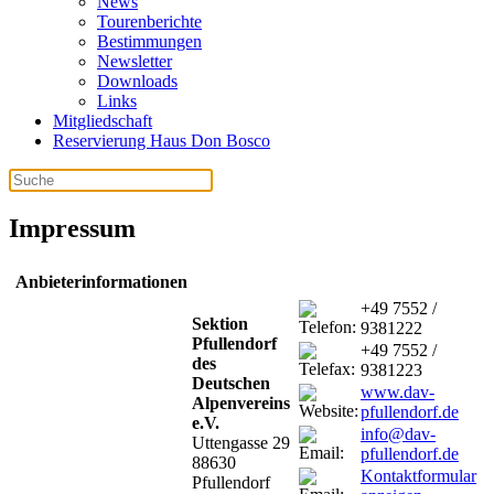
News
Tourenberichte
Bestimmungen
Newsletter
Downloads
Links
Mitgliedschaft
Reservierung Haus Don Bosco
Impressum
Anbieterinformationen
+49 7552 /
Sektion
9381222
Pfullendorf
+49 7552 /
des
9381223
Deutschen
www.dav-
Alpenvereins
pfullendorf.de
e.V.
info@dav-
Uttengasse 29
pfullendorf.de
88630
Kontaktformular
Pfullendorf