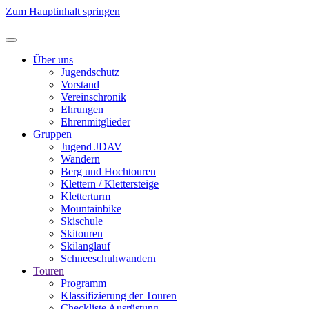
Zum Hauptinhalt springen
Über uns
Jugendschutz
Vorstand
Vereinschronik
Ehrungen
Ehrenmitglieder
Gruppen
Jugend JDAV
Wandern
Berg und Hochtouren
Klettern / Klettersteige
Kletterturm
Mountainbike
Skischule
Skitouren
Skilanglauf
Schneeschuhwandern
Touren
Programm
Klassifizierung der Touren
Checkliste Ausrüstung