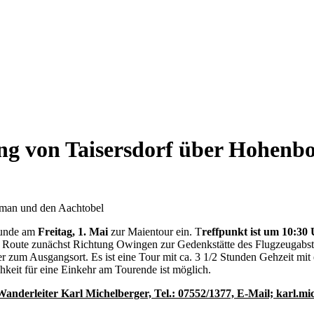
ng von Taisersdorf über Hohenb
reunde am
Freitag, 1. Mai
zur Maientour ein. T
reffpunkt ist um 10:30
e Route zunächst Richtung Owingen zur Gedenkstätte des Flugzeugab
 zum Ausgangsort. Es ist eine Tour mit ca. 3 1/2 Stunden Gehzeit mit
keit für eine Einkehr am Tourende ist möglich.
Wanderleiter Karl Michelberger, Tel.: 07552/1377, E-Mail; karl.