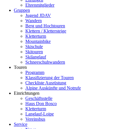
Ehrenmitglieder
Gruppen
Jugend JDAV
Wandern
Berg und Hochtouren
Klettern / Klettersteige
Kletterturm
Mountainbike
Skischule
Skitouren
Skilanglauf
Schneeschuhwandern
Touren
Programm
Klassifizierung der Touren
Checkliste Ausrüstung
Alpine Auskünfte und Notrufe
Einrichtungen
Geschäftsstelle
Haus Don Bosco
Kletterturm
Langlauf-Loipe
Vereinsbus
Service