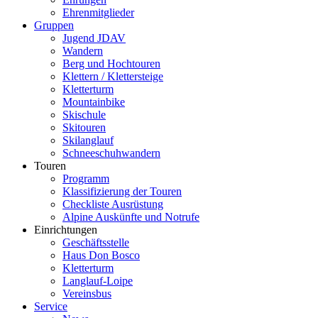
Ehrenmitglieder
Gruppen
Jugend JDAV
Wandern
Berg und Hochtouren
Klettern / Klettersteige
Kletterturm
Mountainbike
Skischule
Skitouren
Skilanglauf
Schneeschuhwandern
Touren
Programm
Klassifizierung der Touren
Checkliste Ausrüstung
Alpine Auskünfte und Notrufe
Einrichtungen
Geschäftsstelle
Haus Don Bosco
Kletterturm
Langlauf-Loipe
Vereinsbus
Service