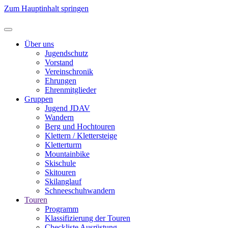
Zum Hauptinhalt springen
Über uns
Jugendschutz
Vorstand
Vereinschronik
Ehrungen
Ehrenmitglieder
Gruppen
Jugend JDAV
Wandern
Berg und Hochtouren
Klettern / Klettersteige
Kletterturm
Mountainbike
Skischule
Skitouren
Skilanglauf
Schneeschuhwandern
Touren
Programm
Klassifizierung der Touren
Checkliste Ausrüstung